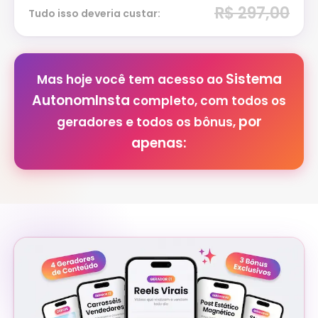
R$ 297,00
Tudo isso deveria custar:
Sistema
Mas hoje você tem acesso ao
AutonomInsta
completo, com todos os
por
geradores e todos os bônus,
apenas: