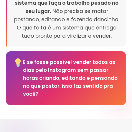
sistema que faça o trabalho pesado no
seu lugar.
Não precisa se matar
postando, editando e fazendo dancinha.
O que falta é um sistema que entrega
tudo pronto para viralizar e vender.
E se fosse possível vender todos os
dias pelo Instagram
sem passar
horas criando, editando e pensando
no que postar, isso faz sentido pra
você?